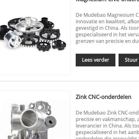
De Mudebao Magnesium CN
innovatie en kwaliteit, afk
gevestigd in China. Als too
gespecialiseerd in het ve
grenzen van precisie en d
Lees verder
Stuur
Zink CNC-onderdelen
De Mudebao Zink CNC-onde
precisie en vakmanschap,
leverancier in China. Als t
gespecialiseerd in het aan
onderdelen die zorgvuldig