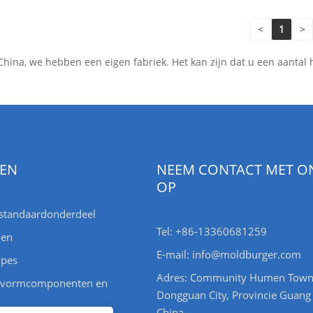
<
1
>
China, we hebben een eigen fabriek. Het kan zijn dat u een aanta
EN
NEEM CONTACT MET O
OP
standaardonderdeel
Tel: +86-13360681259
len
E-mail: info@moldburger.com
ypes
Adres: Community Humen Tow
 vormcomponenten en
Dongguan City, Provincie Guang
China