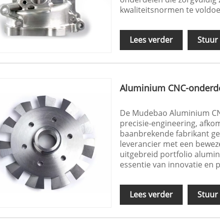
kwaliteitsnormen te voldoe
Lees verder
Stuur
Aluminium CNC-onderd
De Mudebao Aluminium CNC
precisie-engineering, afk
baanbrekende fabrikant ge
leverancier met een beweze
uitgebreid portfolio alum
essentie van innovatie en 
Lees verder
Stuur