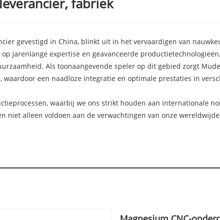
everancier, fabriek
ier gevestigd in China, blinkt uit in het vervaardigen van nauw
 op jarenlange expertise en geavanceerde productietechnologieën,
 duurzaamheid. Als toonaangevende speler op dit gebied zorgt Mud
 waardoor een naadloze integratie en optimale prestaties in ver
uctieprocessen, waarbij we ons strikt houden aan internationale no
 niet alleen voldoen aan de verwachtingen van onze wereldwijde
Magnesium CNC-onderd