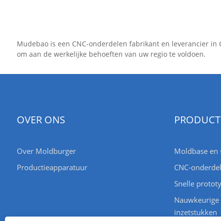
Mudebao is een CNC-onderdelen fabrikant en leverancier in 
om aan de werkelijke behoeften van uw regio te voldoen.
OVER ONS
PRODUCT
Over Moldburger
Moldbase en 
Productieapparatuur
CNC-onderde
Snelle protot
Nauwkeurige
inzetstukken