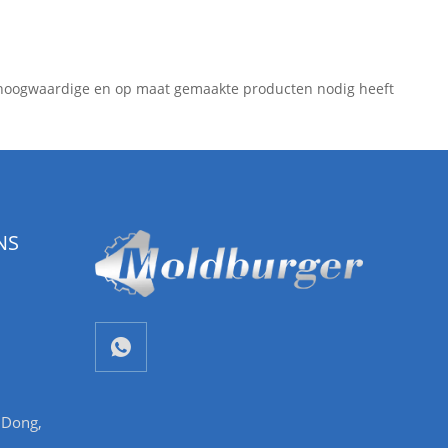
l hoogwaardige en op maat gemaakte producten nodig heeft
NS
n
 Dong,