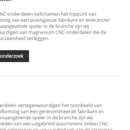
C-onderdelen belichamen het toppunt van
omstig van een prestigieuze fabrikant en leverancier
naangevende speler in de branche zijn wij
rvaardigen van magnesium CNC-onderdelen die de
uurzaamheid verleggen.
 onderzoek
rdelen vertegenwoordigen het toonbeeld van
 afkomstig van een gerenommeerde fabrikant en
oonaangevende speler in de branche zijn wij
bieden van een uitgebreid assortiment zinken CNC-
 zijn ontworpen en vervaardigd om aan de strengste